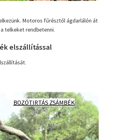
elkezünk. Motoros fűrésztől ágdarlálón át
a telkeket rendbetenni.
k elszállítással
szállítását.
BOZÓTIRTÁS ZSÁMBÉK