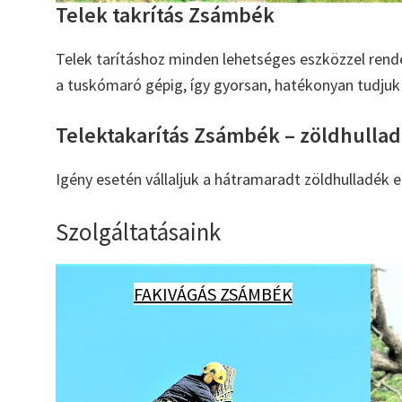
Telek takrítás Zsámbék
Telek tarításhoz minden lehetséges eszközzel rend
a tuskómaró gépig, így gyorsan, hatékonyan tudjuk 
Telektakarítás Zsámbék – zöldhulladé
Igény esetén vállaljuk a hátramaradt zöldhulladék el
Szolgáltatásaink
FAKIVÁGÁS ZSÁMBÉK