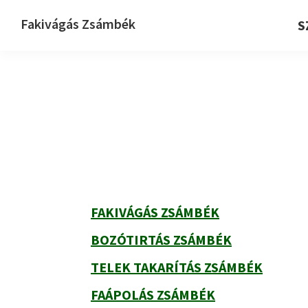
Ugrás
Skip
Ugrás
Fakivágás Zsámbék
S
az
to
az
Fakivagas
elsődleges
main
elsődleges
Zsámbék
navigációhoz
content
oldalsávhoz
Elsődleges
oldalsáv
FAKIVÁGÁS ZSÁMBÉK
BOZÓTIRTÁS ZSÁMBÉK
TELEK TAKARÍTÁS ZSÁMBÉK
FAÁPOLÁS ZSÁMBÉK